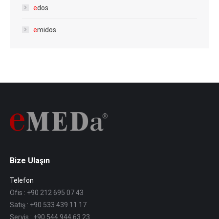
e
dos
e
midos
Bize Ulaşın
Telefon
Ofis : +90 212 695 07 43
Satış : +90 533 439 11 17
Servis : +90 544 944 63 23