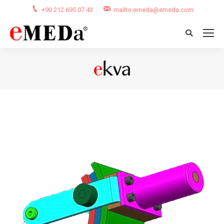
+90 212 695 07 43
mailto:emeda@emeda.com
Search:
You are here: