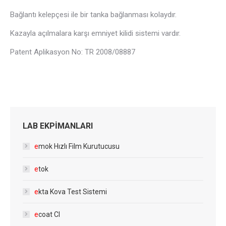
Bağlantı kelepçesi ile bir tanka bağlanması kolaydır.
Kazayla açılmalara karşı emniyet kilidi sistemi vardır.
Patent Aplikasyon No: TR 2008/08887
LAB EKPİMANLARI
e
mok Hızlı Film Kurutucusu
e
tok
e
kta Kova Test Sistemi
e
coat Cl