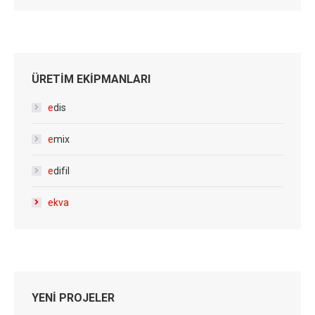
ÜRETİM EKİPMANLARI
e
dis
e
mix
e
difil
e
kva
YENİ PROJELER